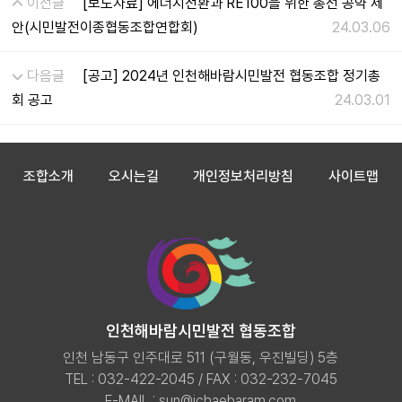
이전글
[보도자료] 에너지전환과 RE100을 위한 총선 공약 제
안(시민발전이종협동조합연합회)
24.03.06
다음글
[공고] 2024년 인천해바람시민발전 협동조합 정기총
회 공고
24.03.01
조합소개
오시는길
개인정보처리방침
사이트맵
인천해바람시민발전 협동조합
인천 남동구 인주대로 511 (구월동, 우진빌딩) 5층
TEL : 032-422-2045 / FAX : 032-232-7045
E-MAIL :
sun@ichaebaram.com