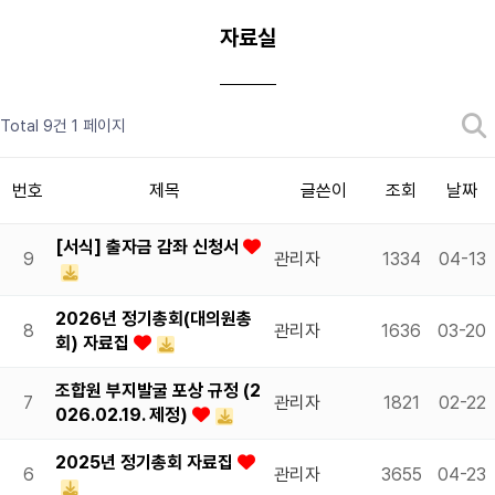
자료실
Total 9건
1 페이지
번호
제목
글쓴이
조회
날짜
[서식] 출자금 감좌 신청서
9
관리자
1334
04-13
2026년 정기총회(대의원총
8
관리자
1636
03-20
회) 자료집
조합원 부지발굴 포상 규정 (2
7
관리자
1821
02-22
026.02.19. 제정)
2025년 정기총회 자료집
6
관리자
3655
04-23